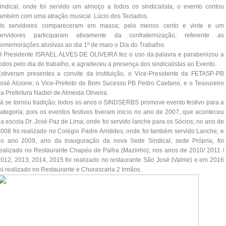
indical, onde foi servido um almoço a todos os sindicalista; o evento contou
ambém com uma atração musical Lúcio dos Teclados.
Os servidores compareceram em massa; pelo menos cento e vinte e um
servidores participaram ativamente da confraternização, referente as
omemorações alusivas ao dia 1º de maio o Dia do Trabalho.
O Presidente ISRAEL ALVES DE OLIVEIRA fez o uso da palavra e parabenizou a
odos pelo dia do trabalho, e agradeceu a presença dos sindicalistas ao Evento.
stiveram presentes a convite da instituição, o Vice-Presidente da FETASP-PB
osé Alcione; o Vice-Prefeito de Bom Sucesso PB Pedro Caetano, e o Tesoureiro
a Prefeitura Nadiel de Almeida Oliveira.
á se tornou tradição; todos os anos o SINDSERBS promove evento festivo para a
ategoria; pois os eventos festivos tiveram inicio no ano de 2007, que aconteceu
a escola Dr. José Paz de Lima; onde foi servido lanche para os Sócios; no ano de
008 foi realizado no Colégio Padre Aristides; onde foi também servido Lanche; e
no ano 2009, ano da inauguração da nova Sede Sindical, sede Própria, foi
ealizado no Restaurante Chapéu de Palha (Mazinho); nos anos de 2010/ 2011 /
012, 2013, 2014, 2015 foi realizado no restaurante São José (Valmir) e em 2016
oi realizado no Restaurante e Churascaria 2 Irmãos.