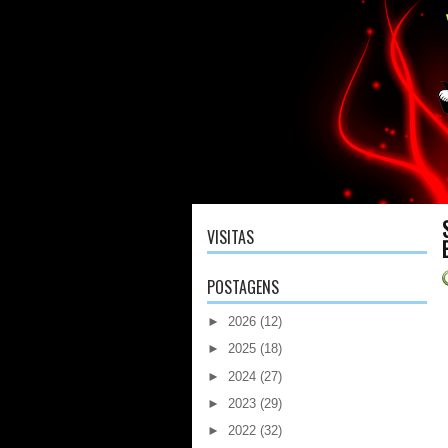
VISITAS
POSTAGENS
►
2026
(12)
►
2025
(18)
►
2024
(27)
►
2023
(29)
►
2022
(32)