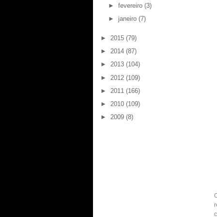
►
fevereiro
(3)
►
janeiro
(7)
►
2015
(79)
►
2014
(87)
►
2013
(104)
►
2012
(109)
►
2011
(166)
►
2010
(109)
►
2009
(8)
O
c