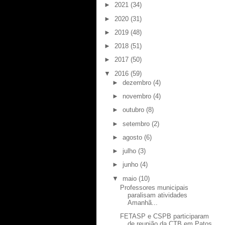
►
2021
(34)
►
2020
(31)
►
2019
(48)
►
2018
(51)
►
2017
(50)
▼
2016
(59)
►
dezembro
(4)
►
novembro
(4)
►
outubro
(8)
►
setembro
(2)
►
agosto
(6)
►
julho
(3)
►
junho
(4)
▼
maio
(10)
Professores municipais
paralisam atividades
Amanhã...
FETASP e CSPB participaram
de reunião da CTB em Patos