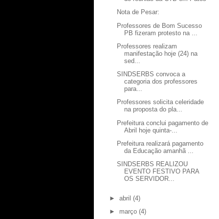
Nota de Pesar:
Professores de Bom Sucesso
PB fizeram protesto na ...
Professores realizam
manifestação hoje (24) na
sed...
SINDSERBS convoca a
categoria dos professores
para...
Professores solicita celeridade
na proposta do pla...
Prefeitura conclui pagamento de
Abril hoje quinta-...
Prefeitura realizará pagamento
da Educação amanhã ...
SINDSERBS REALIZOU
EVENTO FESTIVO PARA
OS SERVIDOR...
►
abril
(4)
►
março
(4)