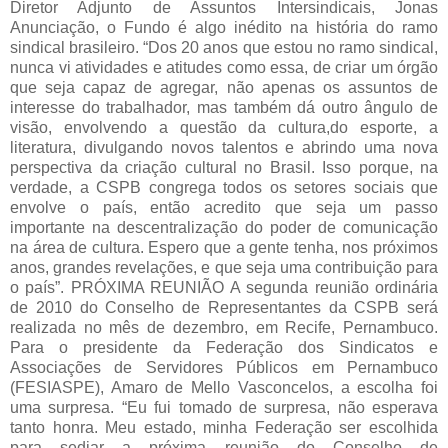
Diretor Adjunto de Assuntos Intersindicais, Jonas
Anunciação, o Fundo é algo inédito na história do ramo
sindical brasileiro. “Dos 20 anos que estou no ramo sindical,
nunca vi atividades e atitudes como essa, de criar um órgão
que seja capaz de agregar, não apenas os assuntos de
interesse do trabalhador, mas também dá outro ângulo de
visão, envolvendo a questão da cultura,do esporte, a
literatura, divulgando novos talentos e abrindo uma nova
perspectiva da criação cultural no Brasil. Isso porque, na
verdade, a CSPB congrega todos os setores sociais que
envolve o país, então acredito que seja um passo
importante na descentralização do poder de comunicação
na área de cultura. Espero que a gente tenha, nos próximos
anos, grandes revelações, e que seja uma contribuição para
o país”. PRÓXIMA REUNIÃO A segunda reunião ordinária
de 2010 do Conselho de Representantes da CSPB será
realizada no mês de dezembro, em Recife, Pernambuco.
Para o presidente da Federação dos Sindicatos e
Associações de Servidores Públicos em Pernambuco
(FESIASPE), Amaro de Mello Vasconcelos, a escolha foi
uma surpresa. “Eu fui tomado de surpresa, não esperava
tanto honra. Meu estado, minha Federação ser escolhida
para sediar a próxima reunião do Conselho de