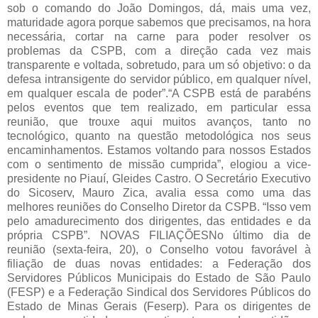
sob o comando do João Domingos, dá, mais uma vez,
maturidade agora porque sabemos que precisamos, na hora
necessária, cortar na carne para poder resolver os
problemas da CSPB, com a direção cada vez mais
transparente e voltada, sobretudo, para um só objetivo: o da
defesa intransigente do servidor público, em qualquer nível,
em qualquer escala de poder”.“A CSPB está de parabéns
pelos eventos que tem realizado, em particular essa
reunião, que trouxe aqui muitos avanços, tanto no
tecnológico, quanto na questão metodológica nos seus
encaminhamentos. Estamos voltando para nossos Estados
com o sentimento de missão cumprida”, elogiou a vice-
presidente no Piauí, Gleides Castro. O Secretário Executivo
do Sicoserv, Mauro Zica, avalia essa como uma das
melhores reuniões do Conselho Diretor da CSPB. “Isso vem
pelo amadurecimento dos dirigentes, das entidades e da
própria CSPB”. NOVAS FILIAÇÕESNo último dia de
reunião (sexta-feira, 20), o Conselho votou favorável à
filiação de duas novas entidades: a Federação dos
Servidores Públicos Municipais do Estado de São Paulo
(FESP) e a Federação Sindical dos Servidores Públicos do
Estado de Minas Gerais (Feserp). Para os dirigentes de