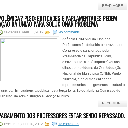
READ MORE
POLÊMICA? PISO: ENTIDADES E PARLAMENTARES PEDEM
AÇÃO DA UNIÃO PARA SOLUCIONAR PROBLEMA
sexta-feira, abril 13, 2012
No comments
Agência CNM A lei do Piso dos
Professores foi debatida e aprovada no
Congresso e sancionada pela
Presidência da República. Mas,
efetivamente, a lei é impraticável aos
olhos do presidente da Confederação
Nacional de Municípios (CNM), Paulo
Ziulkoski, e de outras entidades
representantes dos governos estadual e
unicipal. Em audiência pública nesta terça-feira, 10 de abril, na Comissão de
rabalho, de Administração e Serviço Público...
READ MORE
PAGAMENTO DOS PROFESSORES ESTAR SENDO REPASSADO.
terça-feira, abril 10, 2012
No comments