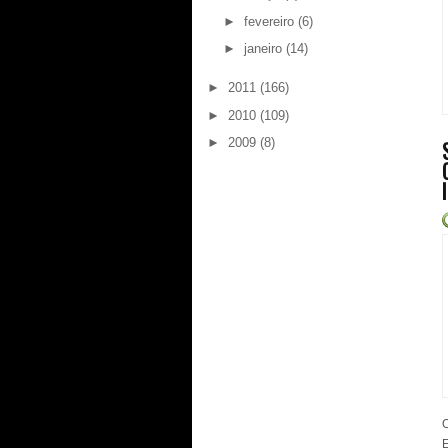
►
fevereiro
(6)
►
janeiro
(14)
►
2011
(166)
►
2010
(109)
►
2009
(8)
O
E