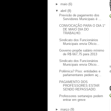
►
maio
(6)
▼
abril
(8)
Previsão de pagamento dos
Servidores Municipais é ...
CONVOCAÇÃO PARA O DIA 1°
DE MAIO DIA DO
TRABALHO.
Sindicato dos Funcionários
Municipais envia Oficio...
Governo propõe salário mínimo
de R$ 667,75 para 2013
Sindicato dos Funcionários
Municipais envia Oficio...
s
Polêmica? Piso: entidades e
d
parlamentares pedem aç...
PAGAMENTO DOS
PROFESSORES ESTAR
SENDO REPASSADO.
Professores sertanejos podem
entrar em greve
►
março
(9)