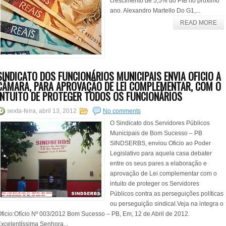
crescimento de 5,5% do PIB no próximo
ano. Alexandro Martello Do G1,...
READ MORE
SINDICATO DOS FUNCIONÁRIOS MUNICIPAIS ENVIA OFICIO A
CÂMARA, PARA APROVAÇÃO DE LEI COMPLEMENTAR, COM O
INTUITO DE PROTEGER TODOS OS FUNCIONÁRIOS
sexta-feira, abril 13, 2012
No comments
O Sindicato dos Servidores Públicos
Municipais de Bom Sucesso – PB
SINDSERBS, enviou Oficio ao Poder
Legislativo para aquela casa debater
entre os seus pares a elaboração e
aprovação de Lei complementar com o
intuito de proteger os Servidores
Públicos contra as perseguições políticas
ou perseguição sindical.Veja na integra o
ficio:Ofício Nº 003/2012 Bom Sucesso – PB, Em, 12 de Abril de 2012.
xcelentíssima Senhora...