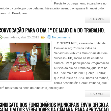
Previsão do pagamento é para hoje no
eriodo da tarde; porque pela manhã estarão fazendo o repasse financeiro do
anco do Brasil para...
READ MORE
CONVOCAÇÃO PARA O DIA 1° DE MAIO DIA DO TRABALHO.
quarta-feira, abril 25, 2012
No comments
O SINDSERBS; através de Edital de
Convocação; Convida todos os
Servidores Públicos Municipais de Bom
Sucesso - PB, sócios nesta entidade
sindical; Para participar da Programação
alusiva ao dia do Trabalho, que será no
dia 1º de maio de 2012 (Terça - Feira);
que terá inicio as 09:30 horas da manhã,
com a Assembléia Geral Ordinária, que
erá realizada na sede do Sindicato, em seguida...
READ MORE
SINDICATO DOS FUNCIONÁRIOS MUNICIPAIS ENVIA OFICIO A
CADA UM DOS VEREADORES DA CÂMARA, PARA APROVAÇÃO