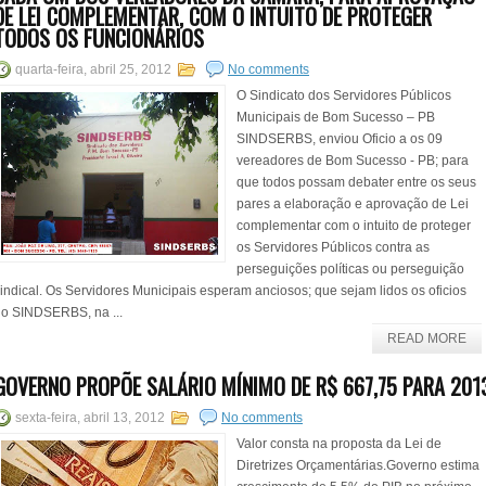
DE LEI COMPLEMENTAR, COM O INTUITO DE PROTEGER
TODOS OS FUNCIONÁRIOS
quarta-feira, abril 25, 2012
No comments
O Sindicato dos Servidores Públicos
Municipais de Bom Sucesso – PB
SINDSERBS, enviou Oficio a os 09
vereadores de Bom Sucesso - PB; para
que todos possam debater entre os seus
pares a elaboração e aprovação de Lei
complementar com o intuito de proteger
os Servidores Públicos contra as
perseguições políticas ou perseguição
indical. Os Servidores Municipais esperam anciosos; que sejam lidos os oficios
o SINDSERBS, na ...
READ MORE
GOVERNO PROPÕE SALÁRIO MÍNIMO DE R$ 667,75 PARA 201
sexta-feira, abril 13, 2012
No comments
Valor consta na proposta da Lei de
Diretrizes Orçamentárias.Governo estima