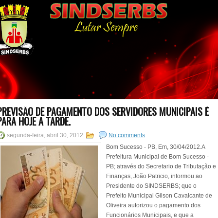
PREVISÃO DE PAGAMENTO DOS SERVIDORES MUNICIPAIS É
PARA HOJE A TARDE.
segunda-feira, abril 30, 2012
No comments
Bom Sucesso - PB, Em, 30/04/2012.A
Prefeitura Municipal de Bom Sucesso -
PB; através do Secretario de Tributação e
Finanças, João Patricio, informou ao
Presidente do SINDSERBS; que o
Prefeito Municipal Gilson Cavalcante de
Oliveira autorizou o pagamento dos
Funcionários Municipais, e que a