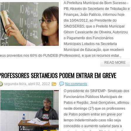
A Prefeitura Municipal de Bom Sucesso -
PB; Através do Secretario de Tributação e
Finanças, João Patricio, informou hoje
dia 10/04/2012, ao Presidente do
SINDSERBS; que o Prefeito Municipal
Gilson Cavalcante de Oliveira, Autorizou
o Pagamento dos Funcionários
Municipais Lotados na Secretaria
Municipal de Educação, que recebem
eus proventos nos 60% do FUNDEB (Professores), e que os recursos estar...
READ MORE
PROFESSORES SERTANEJOS PODEM ENTRAR EM GREVE
segunda-feira, abril 02, 2012
No comments
O presidente do SINFEMP- Sindicato dos
Funcionários Públicos Municipais de
Patos e Região, José Gonçalves, afirmou
neste domingo (1º) que os professores
de Patos podem entrar em greve por
tempo indeterminado caso não seja
concedido o aumento salarial para a