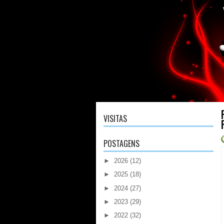
VISITAS
POSTAGENS
►
2026
(12)
►
2025
(18)
►
2024
(27)
►
2023
(29)
►
2022
(32)