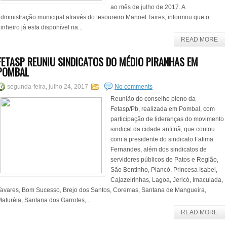
ao mês de julho de 2017. A
dministração municipal através do tesoureiro Manoel Taires, informou que o
inheiro já esta disponível na...
READ MORE
FETASP REUNIU SINDICATOS DO MÉDIO PIRANHAS EM
POMBAL
segunda-feira, julho 24, 2017
No comments
Reunião do conselho pleno da
Fetasp/Pb, realizada em Pombal, com
participação de lideranças do movimento
sindical da cidade anfitriã, que contou
com a presidente do sindicato Fatima
Fernandes, além dos sindicatos de
servidores públicos de Patos e Região,
São Bentinho, Piancó, Princesa Isabel,
Cajazeirinhas, Lagoa, Jericó, Imaculada,
avares, Bom Sucesso, Brejo dos Santos, Coremas, Santana de Mangueira,
aturéia, Santana dos Garrotes,...
READ MORE