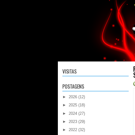
VISITAS
POSTAGENS
►
2026
(12)
►
2025
(18)
►
2024
(27)
►
2023
(29)
►
2022
(32)