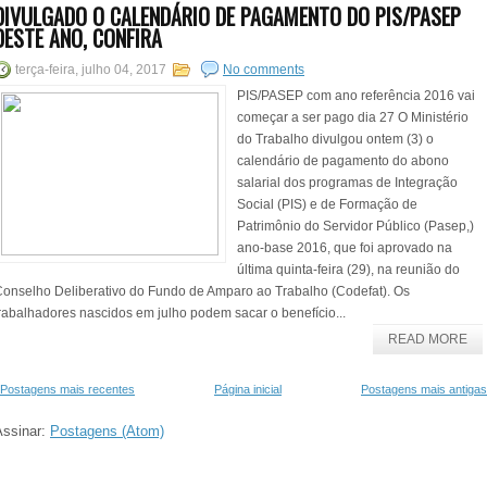
DIVULGADO O CALENDÁRIO DE PAGAMENTO DO PIS/PASEP
DESTE ANO, CONFIRA
terça-feira, julho 04, 2017
No comments
PIS/PASEP com ano referência 2016 vai
começar a ser pago dia 27 O Ministério
do Trabalho divulgou ontem (3) o
calendário de pagamento do abono
salarial dos programas de Integração
Social (PIS) e de Formação de
Patrimônio do Servidor Público (Pasep,)
ano-base 2016, que foi aprovado na
última quinta-feira (29), na reunião do
onselho Deliberativo do Fundo de Amparo ao Trabalho (Codefat). Os
rabalhadores nascidos em julho podem sacar o benefício...
READ MORE
Postagens mais recentes
Página inicial
Postagens mais antigas
Assinar:
Postagens (Atom)