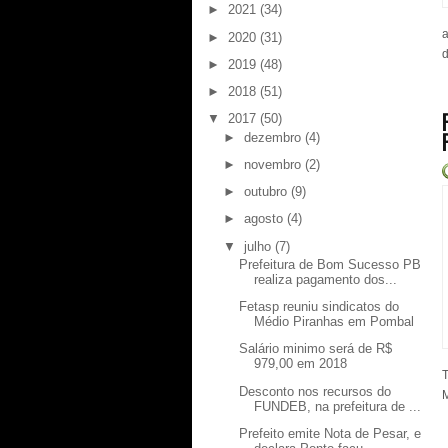
►
2021
(34)
a
►
2020
(31)
d
►
2019
(48)
►
2018
(51)
▼
2017
(50)
►
dezembro
(4)
►
novembro
(2)
►
outubro
(9)
►
agosto
(4)
▼
julho
(7)
Prefeitura de Bom Sucesso PB
realiza pagamento dos...
Fetasp reuniu sindicatos do
Médio Piranhas em Pombal
Salário minimo será de R$
979,00 em 2018
T
Desconto nos recursos do
M
FUNDEB, na prefeitura de ...
Prefeito emite Nota de Pesar, e