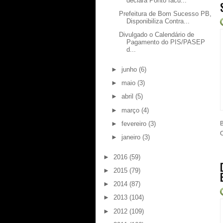
declara Ponto facu...
Prefeitura de Bom Sucesso PB,
Disponibiliza Contra...
Divulgado o Calendário de
Pagamento do PIS/PASEP
d...
►
junho
(6)
►
maio
(3)
►
abril
(5)
►
março
(4)
►
fevereiro
(3)
B
O
►
janeiro
(3)
►
2016
(59)
►
2015
(79)
►
2014
(87)
►
2013
(104)
►
2012
(109)