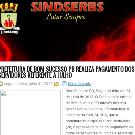
PREFEITURA DE BOM SUCESSO PB REALIZA PAGAMENTO DOS
SERVIDORES REFERENTE A JULHO
segunda-feira, julho 31, 2017
No comments
Bom Sucesso PB, Segunda-feira em 31
de julho de 2017. O Prefeitura Municipal
de Bom Sucesso PB através dos seu
gestor Pedro Caetano, informou hoje a
Diretoria do SINDSERBS, que a
prefeitura municipal realizou sexta-feira
(28) o repasse da folha de pagamento de
todos os servidores municipais, referente