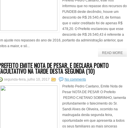
Prefeito Pedro Caetano, este nos
informou que no repasse dos recursos do
FUNDEB deste decêndio, houve um
desconto de R$ 26.540,43, de formas
que o valor creditado foi de apenas R$
478,20. O Prefeito esclareceu que esse
desconto de R$ 26.540,43 é referente a
m ajuste nos repasses do ano de 2016, portanto da administração anterior, que
eitos a maior, e só...
READ MORE
PREFEITO EMITE NOTA DE PESAR, E DECLARA PONTO
FACULTATIVO NA TARDE DESTA SEGUNDA (10)
segunda-feira, julho 10, 2017
No comments
Prefeito Pedro Caetano, Emite Nota de
Pesar NOTA DE PESAR O Prefeito
PEDRO CAETANO SOBRINHO, lamenta
profundamente o falecimento do Sr.
Sandi Alves de Oliveira, ocorrido na
madrugada desta segunda feira,
oportunidade em que apresenta a todos
os seus familiares as mais sinceras