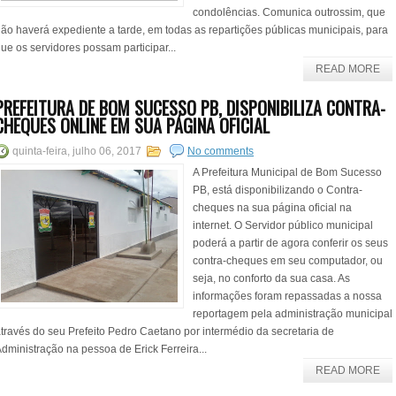
condolências. Comunica outrossim, que
ão haverá expediente a tarde, em todas as repartições públicas municipais, para
ue os servidores possam participar...
READ MORE
PREFEITURA DE BOM SUCESSO PB, DISPONIBILIZA CONTRA-
CHEQUES ONLINE EM SUA PÁGINA OFICIAL
quinta-feira, julho 06, 2017
No comments
A Prefeitura Municipal de Bom Sucesso
PB, está disponibilizando o Contra-
cheques na sua página oficial na
internet. O Servidor público municipal
poderá a partir de agora conferir os seus
contra-cheques em seu computador, ou
seja, no conforto da sua casa. As
informações foram repassadas a nossa
reportagem pela administração municipal
través do seu Prefeito Pedro Caetano por intermédio da secretaria de
dministração na pessoa de Erick Ferreira...
READ MORE