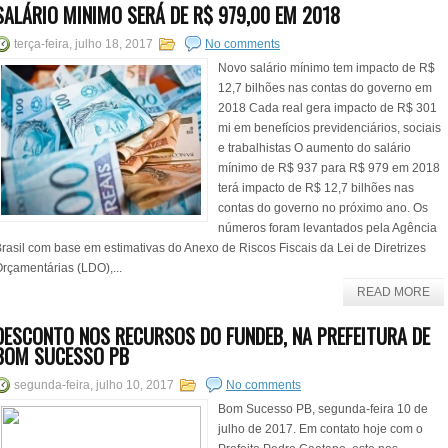
SALÁRIO MINIMO SERÁ DE R$ 979,00 EM 2018
terça-feira, julho 18, 2017
No comments
Novo salário mínimo tem impacto de R$
12,7 bilhões nas contas do governo em
2018 Cada real gera impacto de R$ 301
mi em benefícios previdenciários, sociais
e trabalhistas O aumento do salário
mínimo de R$ 937 para R$ 979 em 2018
terá impacto de R$ 12,7 bilhões nas
contas do governo no próximo ano. Os
números foram levantados pela Agência
rasil com base em estimativas do Anexo de Riscos Fiscais da Lei de Diretrizes
rçamentárias (LDO),...
READ MORE
DESCONTO NOS RECURSOS DO FUNDEB, NA PREFEITURA DE
BOM SUCESSO PB
segunda-feira, julho 10, 2017
No comments
Bom Sucesso PB, segunda-feira 10 de
julho de 2017. Em contato hoje com o