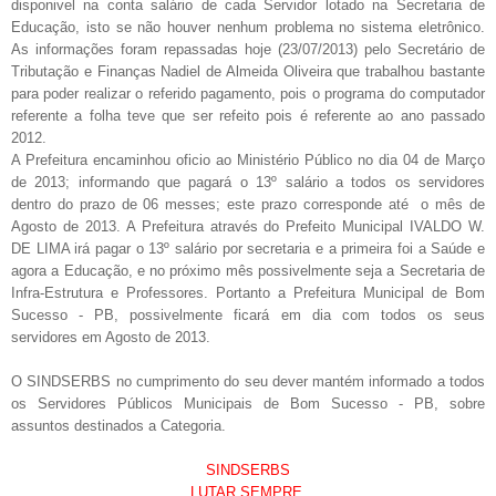
disponivel na conta salário de cada Servidor lotado
n
a Secretaria de
Educação, isto se não houver nenhum problema no sistema eletrônico.
As informações foram repassadas hoje (23/07/2013) pelo Secretário de
Tributação e Finanças Nadiel de Almeida Oliveira que trabalhou bastante
para poder realizar o referido pagamento, pois o programa do computador
referente a folha teve que ser refeito pois é referente ao ano passado
2012.
A Prefeitura encaminhou oficio ao Ministério Público no dia 0
4
de Março
de 2013; informando que pagará o 13º salário a todos os servidores
dentro do prazo de 06 messes; este prazo corresponde até o mês de
Agosto de 2013. A Prefeitura através do Prefeito Municipal IVALDO W.
DE LIMA irá pagar o 13º salário por secretaria e a primeira foi a Saúde e
agora a Educação, e no próximo mês possivelmente seja a Secretaria de
Infra-Estrutura e Professores. Portanto a Prefeitura Municipal de Bom
Sucesso - PB, possivelmente ficará em dia com todos os seus
servidores em Agosto de 2013.
O SINDSERBS no cumprimento do seu dever mantém informado a todos
os Servidores Públicos Municipais de Bom Sucesso - PB, sobre
assuntos destinados a Categoria.
SINDSERBS
LUTAR SEMPRE.