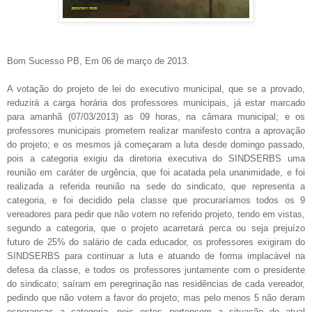
Bom Sucesso PB, Em 06 de março de 2013.
A votação do projeto de lei do executivo municipal, que se a provado,
reduzirá a carga horária dos professores municipais, já estar marcado
para amanhã (07/03/2013) as 09 horas, na câmara municipal; e os
professores municipais prometem realizar manifesto contra a aprovação
do projeto; e os mesmos já começaram a luta desde domingo passado,
pois a categoria exigiu da diretoria executiva do SINDSERBS uma
reunião em caráter de urgência, que foi acatada pela unanimidade, e foi
realizada a referida reunião na sede do sindicato, que representa a
categoria, e foi decidido pela classe que procuraríamos todos os 9
vereadores para pedir que não votem no referido projeto, tendo em vistas,
segundo a categoria, que o projeto acarretará perca ou seja prejuízo
futuro de 25% do salário de cada educador, os professores exigiram do
SINDSERBS para continuar a luta e atuando de forma implacável na
defesa da classe, e todos os professores juntamente com o presidente
do sindicato; saíram em peregrinação nas residências de cada vereador,
pedindo que não votem a favor do projeto; mas pelo menos 5 não deram
esperanças a categoria, pois estes pertencem a situação do atual