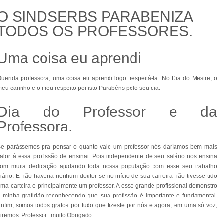
O SINDSERBS PARABENIZA
TODOS OS PROFESSORES.
Uma coisa eu aprendi
uerida professora, uma coisa eu aprendi logo: respeitá-la. No Dia do Mestre, o
eu carinho e o meu respeito por isto Parabéns pelo seu dia.
Dia do Professor e da
Professora.
Se parássemos pra pensar o quanto vale um professor nós daríamos bem mais
alor á essa profissão de ensinar. Pois independente de seu salário nos ensina
com muita dedicação ajudando toda nossa população com esse seu trabalho
iário. E não haveria nenhum doutor se no início de sua carreira não tivesse tido
ma carteira e principalmente um professor. A esse grande profissional demonstro
 minha gratidão reconhecendo que sua profissão é importante e fundamental.
nfim, somos todos gratos por tudo que fizeste por nós e agora, em uma só voz,
iremos: Professor...muito Obrigado.