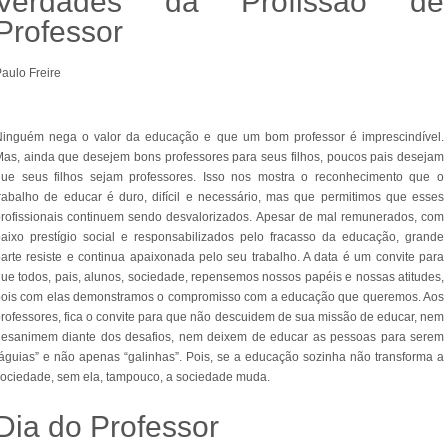
Verdades da Profissão de
Professor
aulo Freire
Ninguém nega o valor da educação e que um bom professor é imprescindível.
as, ainda que desejem bons professores para seus filhos, poucos pais desejam
que seus filhos sejam professores. Isso nos mostra o reconhecimento que o
rabalho de educar é duro, difícil e necessário, mas que permitimos que esses
rofissionais continuem sendo desvalorizados. Apesar de mal remunerados, com
aixo prestígio social e responsabilizados pelo fracasso da educação, grande
arte resiste e continua apaixonada pelo seu trabalho. A data é um convite para
ue todos, pais, alunos, sociedade, repensemos nossos papéis e nossas atitudes,
pois com elas demonstramos o compromisso com a educação que queremos. Aos
rofessores, fica o convite para que não descuidem de sua missão de educar, nem
desanimem diante dos desafios, nem deixem de educar as pessoas para serem
águias” e não apenas “galinhas”. Pois, se a educação sozinha não transforma a
ociedade, sem ela, tampouco, a sociedade muda.
Dia do Professor