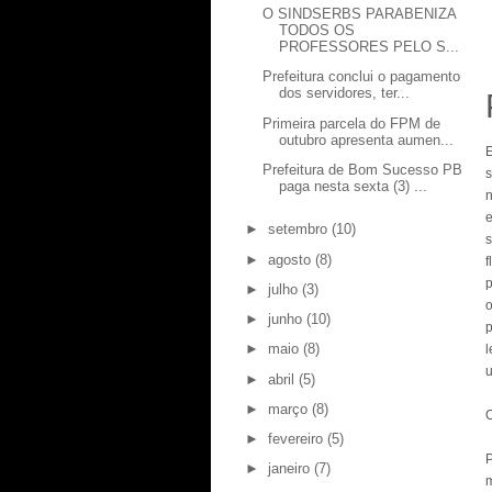
O SINDSERBS PARABENIZA
TODOS OS
PROFESSORES PELO S...
Prefeitura conclui o pagamento
dos servidores, ter...
Primeira parcela do FPM de
outubro apresenta aumen...
Prefeitura de Bom Sucesso PB
s
paga nesta sexta (3) ...
n
►
setembro
(10)
►
agosto
(8)
f
p
►
julho
(3)
o
►
junho
(10)
►
maio
(8)
l
u
►
abril
(5)
►
março
(8)
O
►
fevereiro
(5)
P
►
janeiro
(7)
m