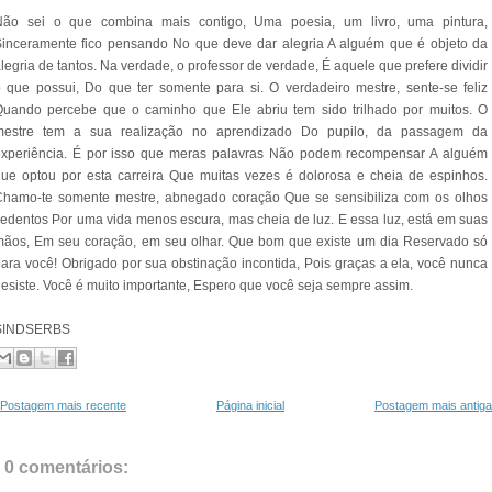
Não sei o que combina mais contigo, Uma poesia, um livro, uma pintura,
inceramente fico pensando No que deve dar alegria A alguém que é objeto da
legria de tantos. Na verdade, o professor de verdade, É aquele que prefere dividir
 que possui, Do que ter somente para si. O verdadeiro mestre, sente-se feliz
Quando percebe que o caminho que Ele abriu tem sido trilhado por muitos. O
mestre tem a sua realização no aprendizado Do pupilo, da passagem da
experiência. É por isso que meras palavras Não podem recompensar A alguém
ue optou por esta carreira Que muitas vezes é dolorosa e cheia de espinhos.
Chamo-te somente mestre, abnegado coração Que se sensibiliza com os olhos
edentos Por uma vida menos escura, mas cheia de luz. E essa luz, está em suas
mãos, Em seu coração, em seu olhar. Que bom que existe um dia Reservado só
ara você! Obrigado por sua obstinação incontida, Pois graças a ela, você nunca
esiste. Você é muito importante, Espero que você seja sempre assim.
SINDSERBS
Postagem mais recente
Página inicial
Postagem mais antiga
0 comentários: