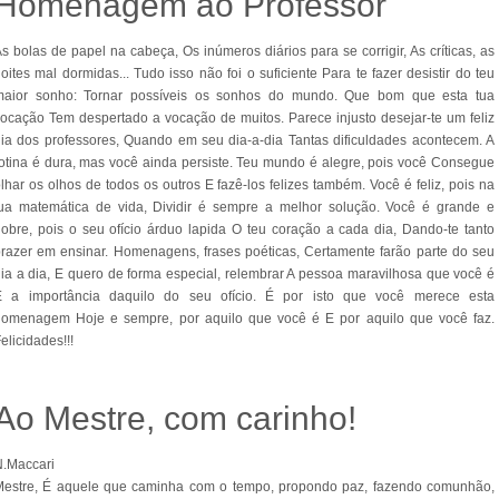
Homenagem ao Professor
s bolas de papel na cabeça, Os inúmeros diários para se corrigir, As críticas, as
oites mal dormidas... Tudo isso não foi o suficiente Para te fazer desistir do teu
maior sonho: Tornar possíveis os sonhos do mundo. Que bom que esta tua
ocação Tem despertado a vocação de muitos. Parece injusto desejar-te um feliz
ia dos professores, Quando em seu dia-a-dia Tantas dificuldades acontecem. A
otina é dura, mas você ainda persiste. Teu mundo é alegre, pois você Consegue
lhar os olhos de todos os outros E fazê-los felizes também. Você é feliz, pois na
tua matemática de vida, Dividir é sempre a melhor solução. Você é grande e
obre, pois o seu ofício árduo lapida O teu coração a cada dia, Dando-te tanto
razer em ensinar. Homenagens, frases poéticas, Certamente farão parte do seu
ia a dia, E quero de forma especial, relembrar A pessoa maravilhosa que você é
E a importância daquilo do seu ofício. É por isto que você merece esta
homenagem Hoje e sempre, por aquilo que você é E por aquilo que você faz.
elicidades!!!
Ao Mestre, com carinho!
N.Maccari
Mestre, É aquele que caminha com o tempo, propondo paz, fazendo comunhão,