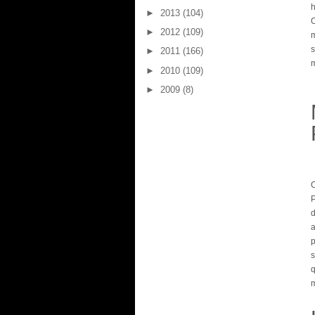
►
2013
(104)
►
2012
(109)
m
s
►
2011
(166)
m
►
2010
(109)
►
2009
(8)
d
p
q
m