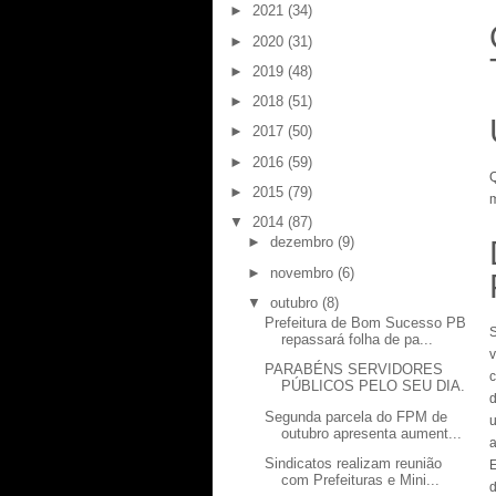
►
2021
(34)
►
2020
(31)
►
2019
(48)
►
2018
(51)
►
2017
(50)
►
2016
(59)
Q
►
2015
(79)
m
▼
2014
(87)
►
dezembro
(9)
►
novembro
(6)
▼
outubro
(8)
Prefeitura de Bom Sucesso PB
repassará folha de pa...
v
PARABÉNS SERVIDORES
PÚBLICOS PELO SEU DIA.
d
Segunda parcela do FPM de
u
outubro apresenta aument...
a
Sindicatos realizam reunião
E
com Prefeituras e Mini...
d