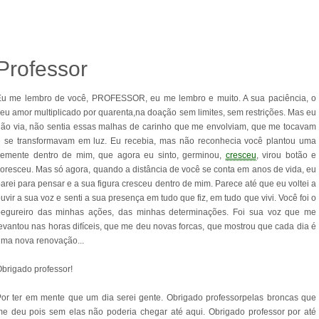
Professor
Eu me lembro de você, PROFESSOR, eu me lembro e muito. A sua paciência, o
eu amor multiplicado por quarenta,na doação sem limites, sem restrições. Mas eu
ão via, não sentia essas malhas de carinho que me envolviam, que me tocavam
e se transformavam em luz. Eu recebia, mas não reconhecia você plantou uma
semente dentro de mim, que agora eu sinto, germinou,
cresceu
, virou botão e
loresceu. Mas só agora, quando a distância de você se conta em anos de vida, eu
arei para pensar e a sua figura cresceu dentro de mim. Parece até que eu voltei a
uvir a sua voz e senti a sua presença em tudo que fiz, em tudo que vivi. Você foi o
pegureiro das minhas ações, das minhas determinações. Foi sua voz que me
evantou nas horas difíceis, que me deu novas forcas, que mostrou que cada dia é
ma nova renovação...
brigado professor!
or ter em mente que um dia serei gente. Obrigado professorpelas broncas que
e deu pois sem elas não poderia chegar até aqui. Obrigado professor por até