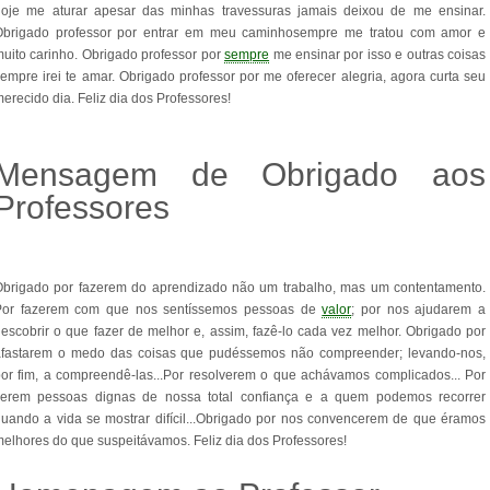
hoje me aturar apesar das minhas travessuras jamais deixou de me ensinar.
Obrigado professor por entrar em meu caminhosempre me tratou com amor e
uito carinho. Obrigado professor por
sempre
me ensinar por isso e outras coisas
empre irei te amar. Obrigado professor por me oferecer alegria, agora curta seu
erecido dia. Feliz dia dos Professores!
Mensagem de Obrigado aos
Professores
Obrigado por fazerem do aprendizado não um trabalho, mas um contentamento.
Por fazerem com que nos sentíssemos pessoas de
valor
; por nos ajudarem a
escobrir o que fazer de melhor e, assim, fazê-lo cada vez melhor. Obrigado por
afastarem o medo das coisas que pudéssemos não compreender; levando-nos,
or fim, a compreendê-las...Por resolverem o que achávamos complicados... Por
serem pessoas dignas de nossa total confiança e a quem podemos recorrer
uando a vida se mostrar difícil...Obrigado por nos convencerem de que éramos
elhores do que suspeitávamos. Feliz dia dos Professores!