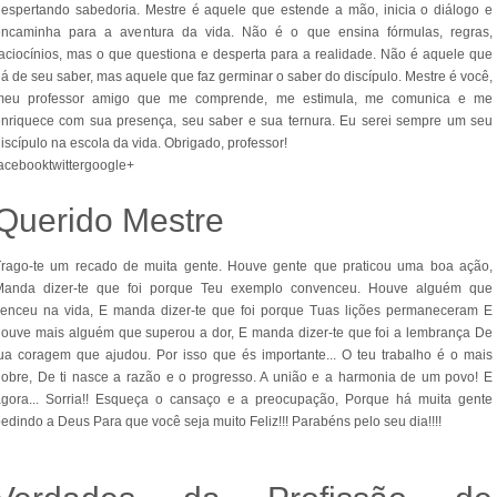
espertando sabedoria. Mestre é aquele que estende a mão, inicia o diálogo e
encaminha para a aventura da vida. Não é o que ensina fórmulas, regras,
aciocínios, mas o que questiona e desperta para a realidade. Não é aquele que
á de seu saber, mas aquele que faz germinar o saber do discípulo. Mestre é você,
meu professor amigo que me comprende, me estimula, me comunica e me
nriquece com sua presença, seu saber e sua ternura. Eu serei sempre um seu
iscípulo na escola da vida. Obrigado, professor!
facebook
twitter
google+
Querido Mestre
Trago-te um recado de muita gente. Houve gente que praticou uma boa ação,
Manda dizer-te que foi porque Teu exemplo convenceu. Houve alguém que
venceu na vida, E manda dizer-te que foi porque Tuas lições permaneceram E
ouve mais alguém que superou a dor, E manda dizer-te que foi a lembrança De
ua coragem que ajudou. Por isso que és importante... O teu trabalho é o mais
obre, De ti nasce a razão e o progresso. A união e a harmonia de um povo! E
agora... Sorria!! Esqueça o cansaço e a preocupação, Porque há muita gente
edindo a Deus Para que você seja muito Feliz!!! Parabéns pelo seu dia!!!!