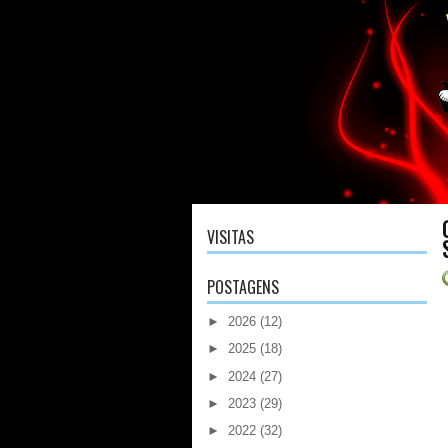
VISITAS
POSTAGENS
►
2026
(12)
►
2025
(18)
►
2024
(27)
►
2023
(29)
►
2022
(32)