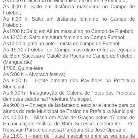
Às l0:00 h: Gincana de Moto mista em frente a Prefeitura;
Às ll:00 h: Salto em distância masculino no Campo de
Futebol;
Às ll:30 h: Salto em distância feminino no Campo de
Futebol;
Às l200 h: Salto em Altura masculino no Campo de Futebol;
As 12:30 h: Salto em Altura feminino no Campo Futebol;
Às13:00 h: gato no pote – mista no campo de Futebol;
Às 15:30h Futebol de Campo masculino entre as equipes
de Bom Sucesso e Catolé do Rocha no Campo de Futebol.
(Mangueirão)
17/06: Quinta-feira
As 5:00 h – Alvorada festiva;
Às 8:00 h – Haste amento dos Pavilhões na Prefeitura
Municipal;
As 8:30 h - Inauguração de Galeria de Fotos dos Prefeitos
de nossa cidade na Prefeitura Municipal.
As 9:00 h – Entrega de fardamento escolar e lanche para os
alunos da rede Municipal de Ensino na Prefeitura Municipal;
Às 10:00 h – Missa em Ação de Graças pelos 47 anos de
Emancipação Política de Bom Sucesso. celebrante – Pe.
Rossivan Pároco de nossa Paróquia São José Operário.
Às 11:00 h – jogo de Futsal masculino entre as equipes de