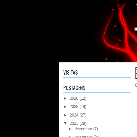
VISITAS
POSTAGENS
►
2026
(12)
►
2025
(18)
►
2024
(27)
▼
2023
(29)
►
dezembro
(7)