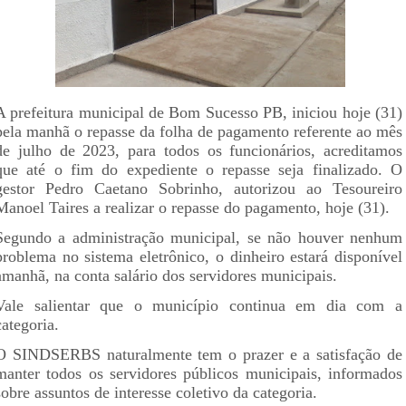
A prefeitura municipal de Bom Sucesso PB, iniciou hoje (31)
pela manhã o repasse da folha de pagamento referente ao
mês
de julho de 2023, para todos os funcionários, acreditamos
que até o fim do expediente o repasse seja finalizado. O
gestor Pedro Caetano Sobrinho, autorizou ao Tesoureiro
Manoel Taires a realizar o repasse do pagamento, hoje (31).
Segundo a administração municipal, se não houver nenhum
problema no sistema eletrônico, o dinheiro estará disponível
amanhã, na conta salário dos servidores municipais.
Vale salientar que o município continua em dia com a
categoria.
O SINDSERBS naturalmente tem o prazer e a satisfação de
manter todos os servidores públicos municipais, informados
sobre assuntos de interesse coletivo da categoria.