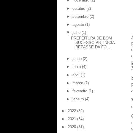
►
novembro
(2)
►
outubro
(2)
►
setembro
(2)
►
agosto
(1)
▼
julho
(1)
PREFEITURA DE BOM
SUCESSO PB, INICIA
REPASSE DA FO...
►
junho
(2)
►
maio
(4)
►
abril
(1)
►
março
(2)
►
fevereiro
(1)
►
janeiro
(4)
►
2022
(32)
►
2021
(34)
►
2020
(31)