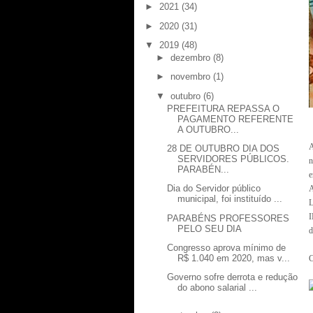
►
2021
(34)
►
2020
(31)
▼
2019
(48)
►
dezembro
(8)
►
novembro
(1)
▼
outubro
(6)
PREFEITURA REPASSA O
PAGAMENTO REFERENTE
A OUTUBRO...
A
28 DE OUTUBRO DIA DOS
SERVIDORES PÚBLICOS.
n
PARABÉN...
e
Dia do Servidor público
A
municipal, foi instituído ...
L
I
PARABÉNS PROFESSORES
PELO SEU DIA
d
Congresso aprova mínimo de
R$ 1.040 em 2020, mas v...
C
Governo sofre derrota e redução
do abono salarial ...