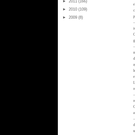
►
2011
(166)
e
►
2010
(109)
c
p
►
2009
(8)
—
i
O
g
m
d
a
l
e
L
r
—
r
C
a
—
d
u