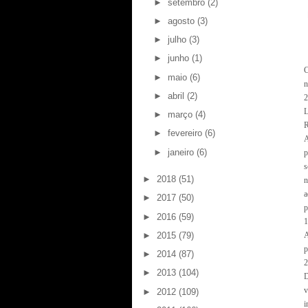
►
setembro
(2)
►
agosto
(3)
►
julho
(3)
►
junho
(1)
C
►
maio
(6)
n
►
abril
(2)
L
►
março
(4)
R
►
fevereiro
(6)
►
janeiro
(6)
p
s
►
2018
(51)
n
a
►
2017
(50)
p
►
2016
(59)
1
►
2015
(79)
A
p
►
2014
(87)
2
►
2013
(104)
D
v
►
2012
(109)
i