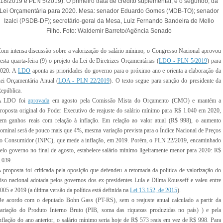
om intensa discussão sobre a valorização do salário mínimo, o Congresso Nacional aprovou
esta quarta-feira (9) o projeto da Lei de Diretrizes Orçamentárias (
LDO - PLN 5/2019
) para
2020. A
LDO
aponta as prioridades do governo para o próximo ano e orienta a elaboração da
ei Orçamentária Anual (
LOA - PLN 22/2019
). O texto segue para sanção do presidente da
epública.
A LDO foi
aprovada
em agosto pela Comissão Mista do Orçamento (CMO) e mantém a
roposta original do Poder Executivo de reajuste do salário mínimo para R$ 1.040 em 2020,
em ganhos reais com relação à inflação. Em relação ao valor atual (R$ 998), o aumento
ominal será de pouco mais que 4%, mesma variação prevista para o Índice Nacional de Preços
o Consumidor (INPC), que mede a inflação, em 2019. Porém, o PLN 22/2019, encaminhado
elo governo no final de agosto, estabelece salário mínimo ligeiramente menor para 2020: R$
.039.
 proposta foi criticada pela oposição que defendeu a retomada da política de valorização do
iso nacional adotada pelos governos dos ex-presidentes Lula e Dilma Rousseff e valeu entre
005 e 2019 (a última versão da política está definida na
Lei 13.152, de 2015
).
e acordo com o deputado Bohn Gass (PT-RS), sem o reajuste anual calculado a partir da
ariação do Produto Interno Bruto (PIB, soma das riquezas produzidas no país) ) e pela
nflação do ano anterior, o salário mínimo seria hoje de R$ 573 reais em vez de R$ 998. Para