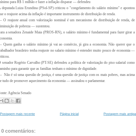
ínimo para R$ 1 milhão e fazer a inflação disparar — defendeu
 deputada Luiza Erundina (PSol-SP) criticou o "congelamento do salário mínimo" e apontou
ue o reajuste acima da inflação é importante instrumento de distribuição de renda.
 O reajuste anual com valorização nominal é um mecanismo de distribuição de renda, de
iminuição de pobreza — sustentou.
ara a senadora Zenaide Maia (PROS-RN), o salário mínimo é fundamental para fazer girar a
conomia.
 Quem ganha o salário mínimo já vai ao comércio, já gira a economia. Não querer que o
rabalhador brasileiro tenha reajuste no salario mínimo é entender muito pouco de economia —
riticou.
 senador Rogério Carvalho (PT-SE) defendeu a política de valorização do piso salarial como
aminho para garantir que as famílias tenham o mínimo de dignidade.
 Não é só uma questão de justiça, é uma questão de justiça com os mais pobres, mas acima
e tudo de promover aquecimento da economia — assinalou o parlamentar.
onte: Agência Senado
Postagem mais recente
Página inicial
Postagem mais antiga
0 comentários: