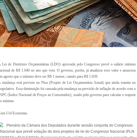
 Lei de Diretrizes Orçamentárias (LDO) aprovada pelo Congresso prevê o salário mínimo
acional de R$ 1.040 no ano que vem. O governo, porém, já atualizou esse valor e anunciou
m agosto que o mínimo deve ser R$ 1 menor, caindo para R$ 1.039.
 mudança está prevista no Ploa (Projeto de Lei Orçamentária Anual) que ainda tramita no
egislativo. Essa diminuição foi causada pela mudança na previsão de inflação de acordo com o
NPC (Índice Nacional de Preços ao Consumidor), usado pelo governo para calcular o reajuste
o mínimo.
om Uol Economia.