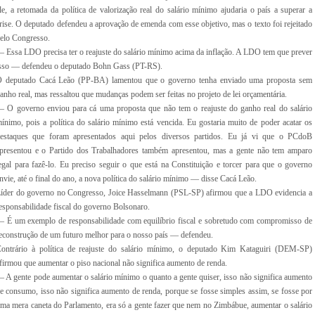
le, a retomada da política de valorização real do salário mínimo ajudaria o país a superar a
rise. O deputado defendeu a aprovação de emenda com esse objetivo, mas o texto foi rejeitado
elo Congresso.
 Essa LDO precisa ter o reajuste do salário mínimo acima da inflação. A LDO tem que prever
sso — defendeu o deputado Bohn Gass (PT-RS).
 deputado Cacá Leão (PP-BA) lamentou que o governo tenha enviado uma proposta sem
anho real, mas ressaltou que mudanças podem ser feitas no projeto de lei orçamentária.
—
O governo enviou para cá uma proposta que não tem o reajuste do ganho real do salário
ínimo, pois a política do salário mínimo está vencida. Eu gostaria muito de poder acatar os
estaques que foram apresentados aqui pelos diversos partidos. Eu já vi que o PCdoB
presentou e o Partido dos Trabalhadores também apresentou, mas a gente não tem amparo
egal para fazê-lo. Eu preciso seguir o que está na Constituição e torcer para que o governo
nvie, até o final do ano, a nova política do salário mínimo — disse Cacá Leão.
íder do governo no Congresso, Joice Hasselmann (PSL-SP) afirmou que a LDO evidencia a
esponsabilidade fiscal do governo Bolsonaro.
 É um exemplo de responsabilidade com equilíbrio fiscal e sobretudo com compromisso de
econstrução de um futuro melhor para o nosso país — defendeu.
ontrário à política de reajuste do salário mínimo, o deputado Kim Kataguiri (DEM-SP)
firmou que aumentar o piso nacional
não significa aumento de renda.
 A gente pode aumentar o salário mínimo o quanto a gente quiser, isso não significa aumento
e consumo, isso não significa aumento de renda, porque se fosse simples assim, se fosse por
ma mera caneta do Parlamento, era só a gente fazer que nem no Zimbábue, aumentar o salário