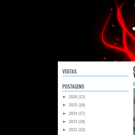
VISITAS
POSTAGENS
►
2026
(12)
►
2025
(18)
►
2024
(27)
►
2023
(29)
►
2022
(32)