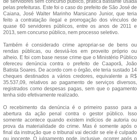
de servidores sem concurso público, prática bastante usada
pelas prefeituras. Este foi o caso do prefeito de São José de
Caiana, José Walter Marinho Marsicano Junior, que teria
feito a contratação ilegal e prorrogação dos vínculos de
quase 60 servidores públicos, entre os anos de 2011 e
2013, sem concurso público, nem processo seletivo.
Também é considerado crime apropriar-se de bens ou
rendas públicas, ou desviá-los em proveito próprio ou
alheio. E foi com base nesse crime que o Ministério Público
ofereceu denúncia contra o prefeito de Caaporã, João
Batista Soares. De acordo com o órgão, ele teria sustado 14
cheques destinados a vários credores, equivalente a R$
35.537,09, relativos ao pagamento de serviços diversos,
registrados como despesas pagas, sem que o pagamento
tenha sido efetivamente realizado.
O recebimento da denúncia é o primeiro passo para a
abertura da ação penal contra o gestor público. Isso
somente acontece quando existem indícios de autoria ou
prova da materialidade do crime. Mas é somente após o
final da instrução que o tribunal vai decidir se ele é culpado
ou inocente. O julgamento pode, inclusive, ocorrer após o